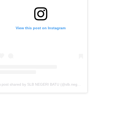
View this post on Instagram
A post shared by SLB NEGERI BATU (@slb.negeribatu)