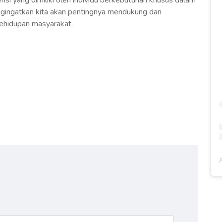
nsi yang dimiliki oleh individu berkebutuhan khusus dalam
engingatkan kita akan pentingnya mendukung dan
ehidupan masyarakat.