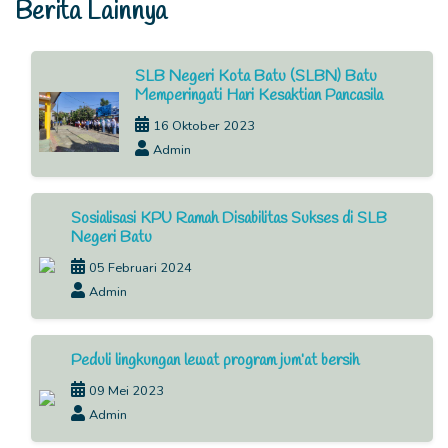
Berita Lainnya
SLB Negeri Kota Batu (SLBN) Batu
Memperingati Hari Kesaktian Pancasila
16 Oktober 2023
Admin
Sosialisasi KPU Ramah Disabilitas Sukses di SLB
Negeri Batu
05 Februari 2024
Admin
Peduli lingkungan lewat program jum’at bersih
09 Mei 2023
Admin