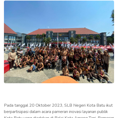
Pada tanggal 20 Oktober 2023, SLB Negeri Kota Batu ikut
berpartisipasi dalam acara pameran inovasi layanan publik
Kota Batu yang diadakan di Balai Kota Among Tani. Pameran