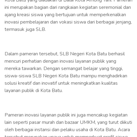
ini merupakan bagian dari rangkaian kegiatan seremonial dan
ajang kreasi siswa yang bertujuan untuk memperkenalkan
inovasi pembelajaran dan vokasi siswa dari berbagai jenjang,
termasuk juga SLB.
Dalam pameran tersebut, SLB Negeri Kota Batu berhasil
mencuri perhatian dengan inovasi layanan publik yang
mereka tawarkan. Dengan semangat belajar yang tinggi,
siswa-siswa SLB Negeri Kota Batu mampu menghadirkan
solusi kreatif dan inovatif untuk meningkatkan kualitas
layanan publik di Kota Batu.
Pameran inovasi layanan publik ini juga mencakup kegiatan
lain seperti pasar murah dan bazaar UMKM, yang turut diikuti
oleh berbagai instansi dan pelaku usaha di Kota Batu. Acara
tersebut merupakan upaya untuk memperkuat profil siswa