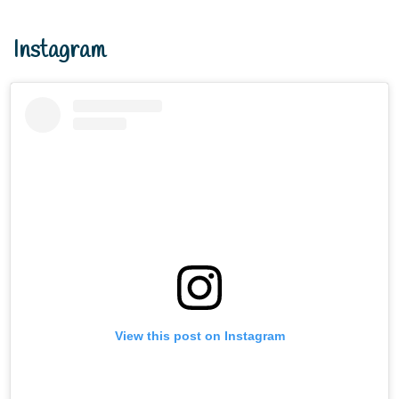
Instagram
View this post on Instagram