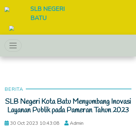
SLB NEGERI
BATU
BERITA
SLB Negeri Kota Batu Menyumbang Inovasi
Layanan Publik pada Pameran Tahun 2023
30 Oct 2023 10:43:08
Admin