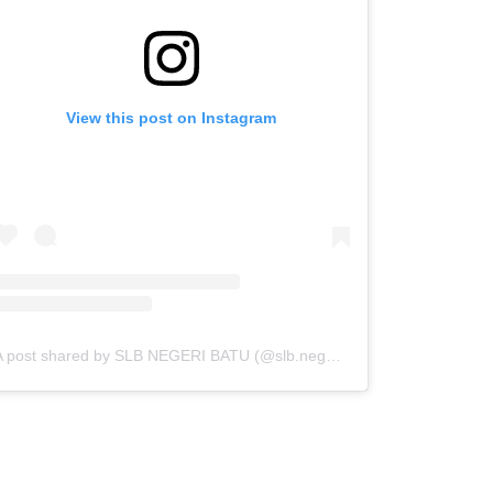
View this post on Instagram
A post shared by SLB NEGERI BATU (@slb.negeribatu)